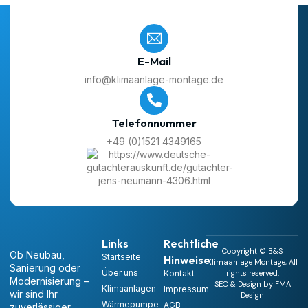
E-Mail
info@klimaanlage-montage.de
Telefonnummer
+49 (0)1521 4349165
Links
Rechtliche
Copyright © B&S
Ob Neubau,
Startseite
Hinweise
Klimaanlage Montage, All
Sanierung oder
Über uns
Kontakt
rights reserved.
Modernisierung –
SEO & Design by FMA
Klimaanlagen
Impressum
wir sind Ihr
Design
Wärmepumpe
AGB
zuverlässiger