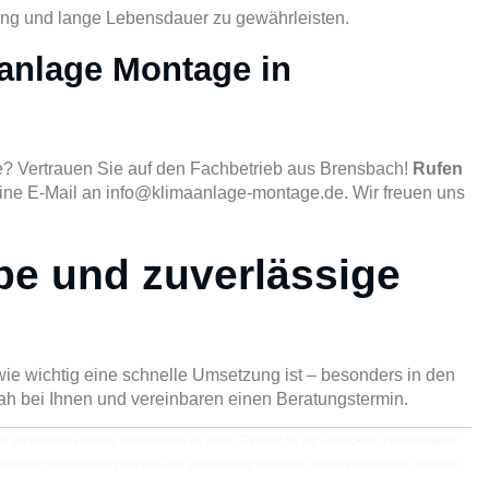
tung und lange Lebensdauer zu gewährleisten.
anlage Montage in
ge? Vertrauen Sie auf den Fachbetrieb aus Brensbach!
Rufen
ine E-Mail an
info@klimaanlage-montage.de
. Wir freuen uns
be und zuverlässige
wie wichtig eine schnelle Umsetzung ist – besonders in den
h bei Ihnen und vereinbaren einen Beratungstermin.
rotz sorgfältiger Prüfung übernehmen wir keine Gewähr für die Richtigkeit, Vollständigkeit
allgemeinen Informationszwecken und stellen keine rechtliche, medizinische oder sonstige