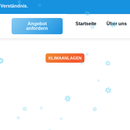
is.
Angebot
Startseite
Über uns
anfordern
KLIMAANLAGEN
anlage Montage
 für Klimaanlagen
vor Ort
Juni 23, 2026