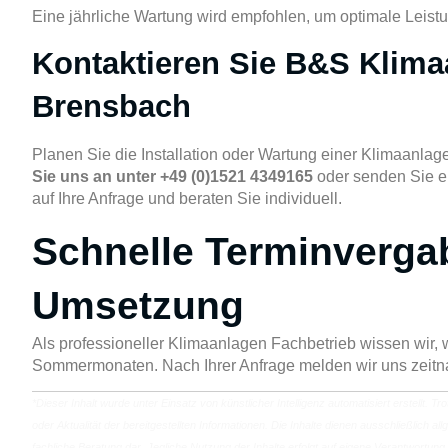
Eine jährliche Wartung wird empfohlen, um optimale Leis
Kontaktieren Sie B&S Klima
Brensbach
Planen Sie die Installation oder Wartung einer Klimaanla
Sie uns an unter +49 (0)1521 4349165
oder senden Sie e
auf Ihre Anfrage und beraten Sie individuell.
Schnelle Terminverga
Umsetzung
Als professioneller Klimaanlagen Fachbetrieb wissen wir, 
Sommermonaten. Nach Ihrer Anfrage melden wir uns zeitna
*Dieser Inhalt wurde unter Einsatz von künstlicher Intelligenz automatisiert erstellt. T
oder Aktualität der bereitgestellten Informationen. Die Inhalte dienen ausschließlich 
fachliche Beratung dar. Jegliche Nutzung der Inhalte erfolgt auf eigene Verantwortung.