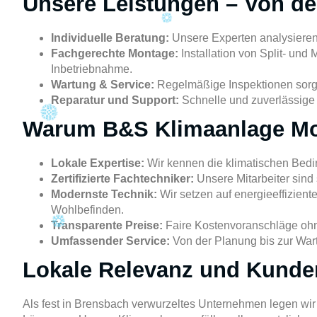
Unsere Leistungen – Von de
Individuelle Beratung:
Unsere Experten analysieren
Fachgerechte Montage:
Installation von Split- und
Inbetriebnahme.
Wartung & Service:
Regelmäßige Inspektionen sorgen
Reparatur und Support:
Schnelle und zuverlässige 
Warum B&S Klimaanlage Mo
Lokale Expertise:
Wir kennen die klimatischen Bed
Zertifizierte Fachtechniker:
Unsere Mitarbeiter sind 
Modernste Technik:
Wir setzen auf energieeffizient
Wohlbefinden.
Transparente Preise:
Faire Kostenvoranschläge ohn
Umfassender Service:
Von der Planung bis zur Wart
Lokale Relevanz und Kunden
Als fest in Brensbach verwurzeltes Unternehmen legen wir