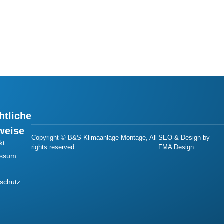
htliche
weise
Copyright © B&S Klimaanlage Montage, All
SEO & Design by
kt
rights reserved.
FMA Design
essum
schutz