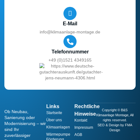
E-Mail
info@klimaanlage-montage.de
Telefonnummer
+49 (0)1521 4349165
Links
Rechtliche
Copyright © B&S
Ob Neubau,
Startseite
Hinweise
Klimaanlage Montage, All
Sanierung oder
Über uns
Kontakt
rights reserved.
Modernisierung – wir
SEO & Design by FMA
Klimaanlagen
Impressum
sind Ihr
Design
Wärmepumpe
AGB
zuverlässiger
Förderung