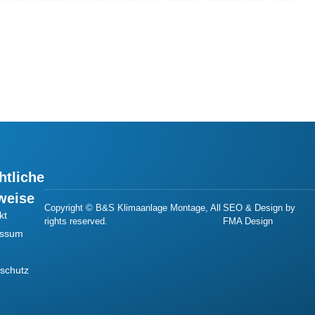
htliche
weise
Copyright © B&S Klimaanlage Montage, All
SEO & Design by
kt
rights reserved.
FMA Design
essum
schutz