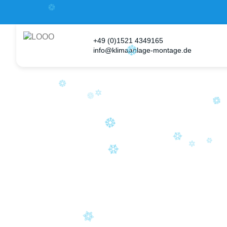
+49 (0)1521 4349165
info@klimaanlage-montage.de
B&S K
Franken
Klimaanl