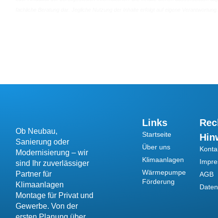
fachliche Beratung dar. Jegliche Nutzung der Inhalte erfolgt auf eigene Verantwortung.
Links
Rec
Ob Neubau,
Startseite
Hin
Sanierung oder
Über uns
Konta
Modernisierung – wir
Klimaanlagen
Impr
sind Ihr zuverlässiger
Wärmepumpe
Partner für
AGB
Förderung
Klimaanlagen
Daten
Montage für Privat und
Gewerbe. Von der
ersten Planung über