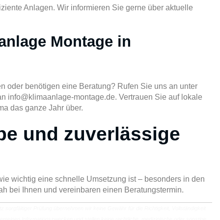
iziente Anlagen. Wir informieren Sie gerne über aktuelle
anlage Montage in
en oder benötigen eine Beratung? Rufen Sie uns an unter
 an
info@klimaanlage-montage.de
. Vertrauen Sie auf lokale
ima das ganze Jahr über.
be und zuverlässige
wie wichtig eine schnelle Umsetzung ist – besonders in den
h bei Ihnen und vereinbaren einen Beratungstermin.
rotz sorgfältiger Prüfung übernehmen wir keine Gewähr für die Richtigkeit, Vollständigkeit
allgemeinen Informationszwecken und stellen keine rechtliche, medizinische oder sonstige