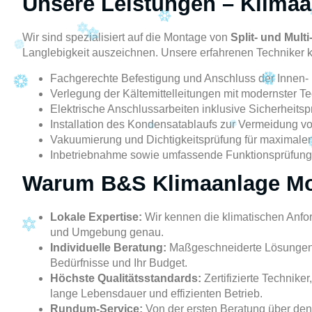
Unsere Leistungen – Klima
Wir sind spezialisiert auf die Montage von
Split- und Mult
Langlebigkeit auszeichnen. Unsere erfahrenen Techniker
Fachgerechte Befestigung und Anschluss der Innen-
Verlegung der Kältemittelleitungen mit modernster T
Elektrische Anschlussarbeiten inklusive Sicherheits
Installation des Kondensatablaufs zur Vermeidung v
Vakuumierung und Dichtigkeitsprüfung für maximalen
Inbetriebnahme sowie umfassende Funktionsprüfung
Warum B&S Klimaanlage Mo
Lokale Expertise:
Wir kennen die klimatischen Anf
und Umgebung genau.
Individuelle Beratung:
Maßgeschneiderte Lösungen fü
Bedürfnisse und Ihr Budget.
Höchste Qualitätsstandards:
Zertifizierte Technike
lange Lebensdauer und effizienten Betrieb.
Rundum-Service:
Von der ersten Beratung über den 