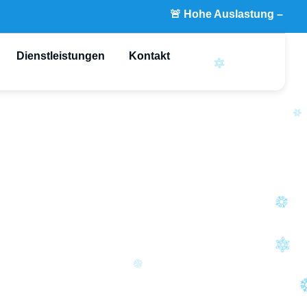
🚨 Hohe Auslastung – bitte kontaktier
Dienstleistungen
Kontakt
age in
sionelle
n vor Ort