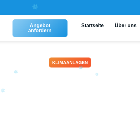
Angebot
Startseite
Über uns
anfordern
KLIMAANLAGEN
limaanlage Mont
hausen – Profes
agen Installatio
Juni 23, 2026