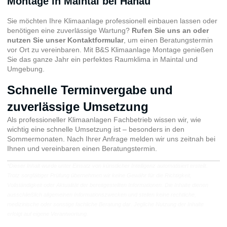
Montage in Maintal bei Hanau
Sie möchten Ihre Klimaanlage professionell einbauen lassen oder
benötigen eine zuverlässige Wartung?
Rufen Sie uns an oder
nutzen Sie unser Kontaktformular
, um einen Beratungstermin
vor Ort zu vereinbaren. Mit B&S Klimaanlage Montage genießen
Sie das ganze Jahr ein perfektes Raumklima in Maintal und
Umgebung.
Schnelle Terminvergabe und
zuverlässige Umsetzung
Als professioneller Klimaanlagen Fachbetrieb wissen wir, wie
wichtig eine schnelle Umsetzung ist – besonders in den
Sommermonaten. Nach Ihrer Anfrage melden wir uns zeitnah bei
Ihnen und vereinbaren einen Beratungstermin.
*Dieser Inhalt wurde unter Einsatz von künstlicher Intelligenz automatisiert erstellt.
Trotz sorgfältiger Prüfung übernehmen wir keine Gewähr für die Richtigkeit,
Vollständigkeit oder Aktualität der bereitgestellten Informationen. Die Inhalte dienen
ausschließlich allgemeinen Informationszwecken und stellen keine rechtliche,
medizinische oder sonstige fachliche Beratung dar. Jegliche Nutzung der Inhalte
erfolgt auf eigene Verantwortung.