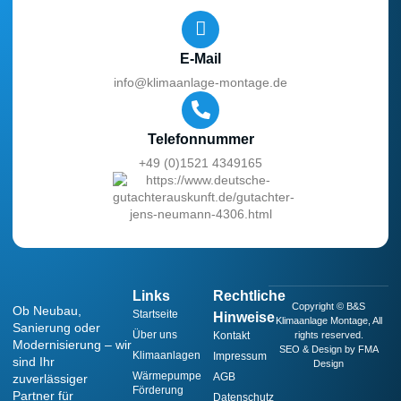
E-Mail
info@klimaanlage-montage.de
Telefonnummer
+49 (0)1521 4349165
Links
Rechtliche
Copyright © B&S
Ob Neubau,
Startseite
Hinweise
Klimaanlage Montage, All
Sanierung oder
Über uns
Kontakt
rights reserved.
Modernisierung – wir
SEO & Design by FMA
Klimaanlagen
Impressum
sind Ihr
Design
Wärmepumpe
AGB
zuverlässiger
Förderung
Partner für
Datenschutz