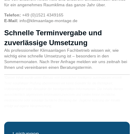
für ein angenehmes Raumklima das ganze Jahr über.
Telefon:
+49 (0)1521 4349165
E-Mail:
info@klimaanlage-montage.de
Schnelle Terminvergabe und
zuverlässige Umsetzung
Als professioneller Klimaanlagen Fachbetrieb wissen wir, wie
wichtig eine schnelle Umsetzung ist – besonders in den
Sommermonaten. Nach Ihrer Anfrage melden wir uns zeitnah bei
Ihnen und vereinbaren einen Beratungstermin.
*Dieser Inhalt wurde unter Einsatz von künstlicher Intelligenz automatisiert erstellt.
Trotz sorgfältiger Prüfung übernehmen wir keine Gewähr für die Richtigkeit,
Vollständigkeit oder Aktualität der bereitgestellten Informationen. Die Inhalte dienen
ausschließlich allgemeinen Informationszwecken und stellen keine rechtliche,
medizinische oder sonstige fachliche Beratung dar. Jegliche Nutzung der Inhalte
erfolgt auf eigene Verantwortung.
Leistungen