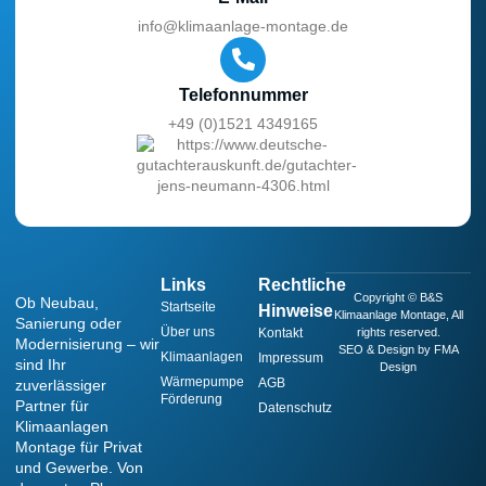
info@klimaanlage-montage.de
Telefonnummer
+49 (0)1521 4349165
Links
Rechtliche
Copyright © B&S
Ob Neubau,
Startseite
Hinweise
Klimaanlage Montage, All
Sanierung oder
Über uns
Kontakt
rights reserved.
Modernisierung – wir
SEO & Design by FMA
Klimaanlagen
Impressum
sind Ihr
Design
Wärmepumpe
AGB
zuverlässiger
Förderung
Partner für
Datenschutz
Klimaanlagen
Montage für Privat
und Gewerbe. Von