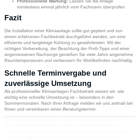
Professionelle Wartung:
Lassen Sie die Anlage
mindestens einmal jährlich vom Fachmann überprüfen.
Fazit
Die Installation einer Klimaanlage sollte gut geplant und von
einem erfahrenen Fachbetrieb durchgeführt werden, um eine
effiziente und langlebige Kühlung zu gewährleisten. Mit der
richtigen Vorbereitung, der Beachtung der Profi-Tipps und einer
angemessenen Nachsorge genießen Sie viele Jahre angenehme
Raumtemperaturen und verbessern Ihr Wohlbefinden nachhaltig.
Schnelle Terminvergabe und
zuverlässige Umsetzung
Als professioneller Klimaanlagen Fachbetrieb wissen wir, wie
wichtig eine schnelle Umsetzung ist – besonders in den
Sommermonaten. Nach Ihrer Anfrage melden wir uns zeitnah bei
Ihnen und vereinbaren einen Beratungstermin.
*Dieser Inhalt wurde unter Einsatz von künstlicher Intelligenz automatisiert erstellt.
Trotz sorgfältiger Prüfung übernehmen wir keine Gewähr für die Richtigkeit,
Vollständigkeit oder Aktualität der bereitgestellten Informationen. Die Inhalte dienen
ausschließlich allgemeinen Informationszwecken und stellen keine rechtliche,