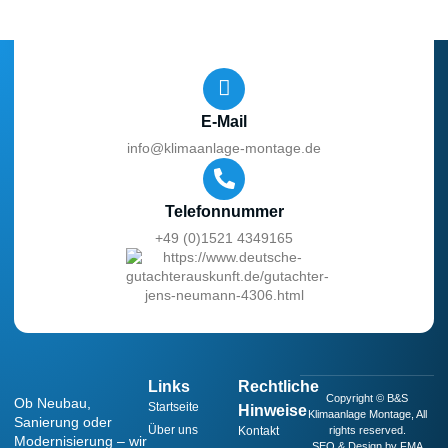
E-Mail
info@klimaanlage-montage.de
Telefonnummer
+49 (0)1521 4349165
Links
Rechtliche
Copyright © B&S
Ob Neubau,
Startseite
Hinweise
Klimaanlage Montage, All
Sanierung oder
Über uns
Kontakt
rights reserved.
Modernisierung – wir
SEO & Design by FMA