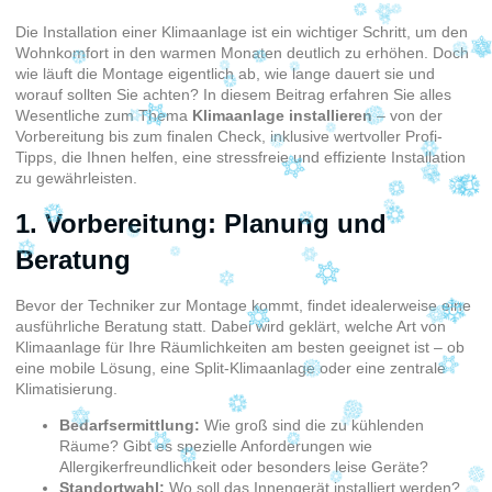
Die Installation einer Klimaanlage ist ein wichtiger Schritt, um den
Wohnkomfort in den warmen Monaten deutlich zu erhöhen. Doch
wie läuft die Montage eigentlich ab, wie lange dauert sie und
worauf sollten Sie achten? In diesem Beitrag erfahren Sie alles
Wesentliche zum Thema
Klimaanlage installieren
– von der
Vorbereitung bis zum finalen Check, inklusive wertvoller Profi-
Tipps, die Ihnen helfen, eine stressfreie und effiziente Installation
zu gewährleisten.
1. Vorbereitung: Planung und
Beratung
Bevor der Techniker zur Montage kommt, findet idealerweise eine
ausführliche Beratung statt. Dabei wird geklärt, welche Art von
Klimaanlage für Ihre Räumlichkeiten am besten geeignet ist – ob
eine mobile Lösung, eine Split-Klimaanlage oder eine zentrale
Klimatisierung.
Bedarfsermittlung:
Wie groß sind die zu kühlenden
Räume? Gibt es spezielle Anforderungen wie
Allergikerfreundlichkeit oder besonders leise Geräte?
Standortwahl:
Wo soll das Innengerät installiert werden?