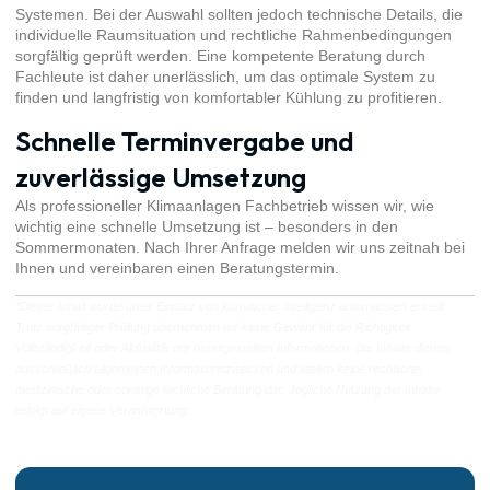
Systemen. Bei der Auswahl sollten jedoch technische Details, die
individuelle Raumsituation und rechtliche Rahmenbedingungen
sorgfältig geprüft werden. Eine kompetente Beratung durch
Fachleute ist daher unerlässlich, um das optimale System zu
finden und langfristig von komfortabler Kühlung zu profitieren.
Schnelle Terminvergabe und
zuverlässige Umsetzung
Als professioneller Klimaanlagen Fachbetrieb wissen wir, wie
wichtig eine schnelle Umsetzung ist – besonders in den
Sommermonaten. Nach Ihrer Anfrage melden wir uns zeitnah bei
Ihnen und vereinbaren einen Beratungstermin.
*Dieser Inhalt wurde unter Einsatz von künstlicher Intelligenz automatisiert erstellt.
Trotz sorgfältiger Prüfung übernehmen wir keine Gewähr für die Richtigkeit,
Vollständigkeit oder Aktualität der bereitgestellten Informationen. Die Inhalte dienen
ausschließlich allgemeinen Informationszwecken und stellen keine rechtliche,
medizinische oder sonstige fachliche Beratung dar. Jegliche Nutzung der Inhalte
erfolgt auf eigene Verantwortung.