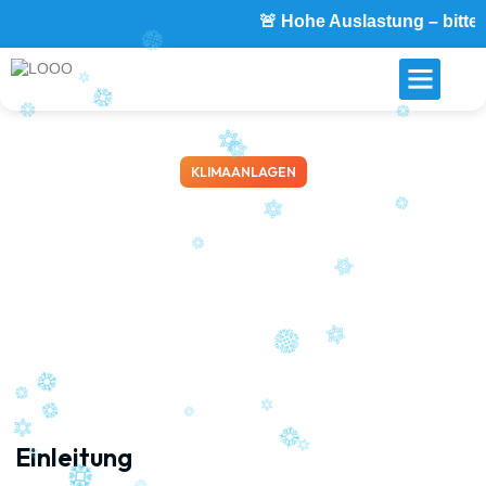
🚨 Hohe Auslastung – bitte kontak
KLIMAANLAGEN
Klimaanlage ohne
Außeneinheit: Innovative
Lösung für Wohnungen und
Denkmalschutz
April 13, 2026
Einleitung