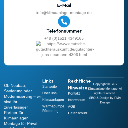
E-Mail
info@klimaanlage-montage.de
Telefonnummer
+49 (0)1521 4349165
Links
Rechtliche
Copyright © B&S
Ob Neubau,
Startseite
Hinweise
Klimaanlage Montage, All
Sanierung oder
Über uns
Kontakt
rights reserved.
Modernisierung – wir
SEO & Design by FMA
Klimaanlagen
Impressum
sind Ihr
Design
Wärmepumpe
AGB
zuverlässiger
Förderung
Partner für
Datenschutz
Klimaanlagen
Montage für Privat