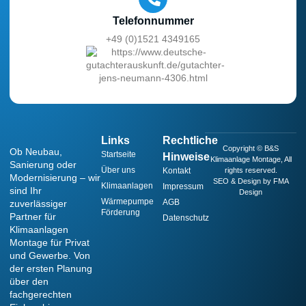
Telefonnummer
+49 (0)1521 4349165
Links
Rechtliche
Copyright © B&S
Ob Neubau,
Startseite
Hinweise
Klimaanlage Montage, All
Sanierung oder
Über uns
Kontakt
rights reserved.
Modernisierung – wir
SEO & Design by FMA
Klimaanlagen
Impressum
sind Ihr
Design
Wärmepumpe
AGB
zuverlässiger
Förderung
Partner für
Datenschutz
Klimaanlagen
Montage für Privat
und Gewerbe. Von
der ersten Planung
über den
fachgerechten