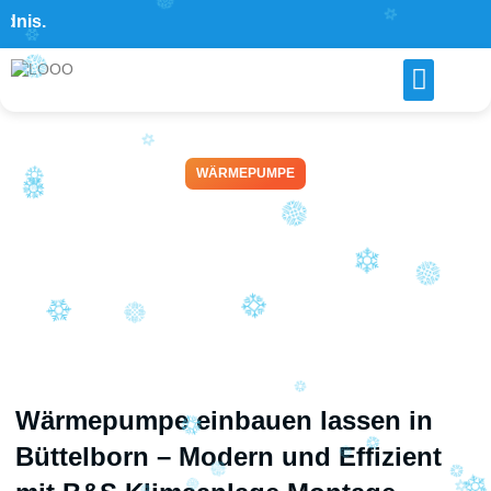
🚨
WÄRMEPUMPE
Wärmepumpe einbauen
lassen in Büttelborn – B&S
Klimaanlage Montage
April 14, 2026
Wärmepumpe einbauen lassen in
Büttelborn – Modern und Effizient