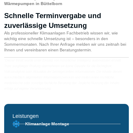
Wärmepumpen in Büttelborn
Schnelle Terminvergabe und
zuverlässige Umsetzung
Als professioneller Klimaanlagen Fachbetrieb wissen wir, wie
wichtig eine schnelle Umsetzung ist – besonders in den
Sommermonaten. Nach Ihrer Anfrage melden wir uns zeitnah bei
Ihnen und vereinbaren einen Beratungstermin.
*Dieser Inhalt wurde unter Einsatz von künstlicher Intelligenz automatisiert erstellt.
Trotz sorgfältiger Prüfung übernehmen wir keine Gewähr für die Richtigkeit,
Vollständigkeit oder Aktualität der bereitgestellten Informationen. Die Inhalte dienen
ausschließlich allgemeinen Informationszwecken und stellen keine rechtliche,
medizinische oder sonstige fachliche Beratung dar. Jegliche Nutzung der Inhalte
erfolgt auf eigene Verantwortung.
Leistungen
Klimaanlage Montage