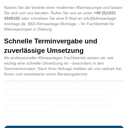
Nutzen Sie die Vorteile einer modernen Wärmepumpe und lassen
Sie sich von uns beraten. Rufen Sie uns an unter
+49 (0)1521
4349165
oder schreiben Sie eine E-Mail an
info@klimaanlage-
montage.de
. B&S Klimaanlage Montage – Ihr Fachbetrieb für
Wärmepumpen in Dieburg.
Schnelle Terminvergabe und
zuverlässige Umsetzung
Als professioneller Klimaanlagen Fachbetrieb wissen wir, wie
wichtig eine schnelle Umsetzung ist – besonders in den
Sommermonaten. Nach Ihrer Anfrage melden wir uns zeitnah bei
Ihnen und vereinbaren einen Beratungstermin.
*Dieser Inhalt wurde unter Einsatz von künstlicher Intelligenz automatisiert erstellt.
Trotz sorgfältiger Prüfung übernehmen wir keine Gewähr für die Richtigkeit,
Vollständigkeit oder Aktualität der bereitgestellten Informationen. Die Inhalte dienen
ausschließlich allgemeinen Informationszwecken und stellen keine rechtliche,
medizinische oder sonstige fachliche Beratung dar. Jegliche Nutzung der Inhalte
erfolgt auf eigene Verantwortung.