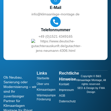
E-Mail
info@klimaanlage-montage.de
Telefonnummer
+49 (0)1521 4349165
Links
Rechtliche
Copyright © B&S
Ob Neubau,
Startseite
Hinweise
Klimaanlage Montage, All
Sanierung oder
Über uns
Kontakt
rights reserved.
Modernisierung – wir
SEO & Design by FMA
Klimaanlagen
Impressum
sind Ihr
Design
Wärmepumpe
AGB
zuverlässiger
Förderung
Partner für
Datenschutz
Klimaanlagen
Montage für Privat