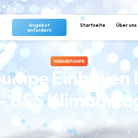
Angebot
Startseite
Über uns
anfordern
WÄRMEPUMPE
mpe Einbauen L
– B&S Klimaanl
April 14, 2026