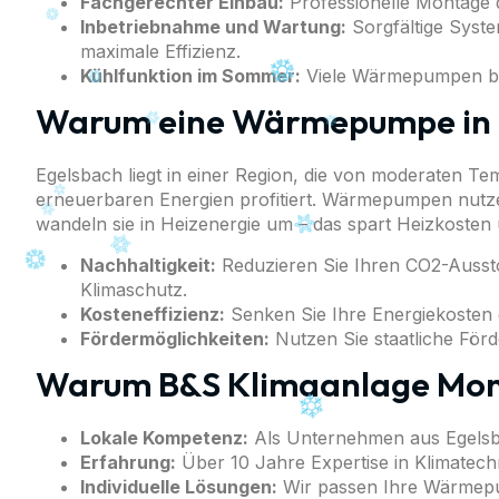
Fachgerechter Einbau:
Professionelle Montage 
Inbetriebnahme und Wartung:
Sorgfältige Syst
maximale Effizienz.
Kühlfunktion im Sommer:
Viele Wärmepumpen bi
Warum eine Wärmepumpe in 
Egelsbach liegt in einer Region, die von moderaten T
erneuerbaren Energien profitiert. Wärmepumpen nutz
wandeln sie in Heizenergie um – das spart Heizkosten
Nachhaltigkeit:
Reduzieren Sie Ihren CO2-Ausstoß
Klimaschutz.
Kosteneffizienz:
Senken Sie Ihre Energiekosten 
Fördermöglichkeiten:
Nutzen Sie staatliche Fö
Warum B&S Klimaanlage Mon
Lokale Kompetenz:
Als Unternehmen aus Egelsba
Erfahrung:
Über 10 Jahre Expertise in Klimatech
Individuelle Lösungen:
Wir passen Ihre Wärmepu