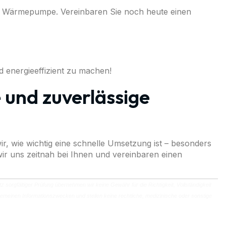
n Wärmepumpe. Vereinbaren Sie noch heute einen
d energieeffizient zu machen!
 und zuverlässige
ir, wie wichtig eine schnelle Umsetzung ist – besonders
r uns zeitnah bei Ihnen und vereinbaren einen
rotz sorgfältiger Prüfung übernehmen wir keine Gewähr für die Richtigkeit, Vollständigkeit
allgemeinen Informationszwecken und stellen keine rechtliche, medizinische oder sonstige