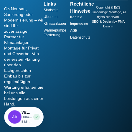
Links
Rechtliche
Copyright © B&S
Ob Neubau,
Startseite
Hinweise
Klimaanlage Montage, All
Sanierung oder
Über uns
Kontakt
rights reserved.
Modernisierung – wir
SEO & Design by FMA
Klimaanlagen
Impressum
sind Ihr
Design
Wärmepumpe
AGB
zuverlässiger
Förderung
Partner für
Datenschutz
Klimaanlagen
Montage für Privat
und Gewerbe. Von
der ersten Planung
über den
fachgerechten
Einbau bis zur
regelmäßigen
Wartung erhalten Sie
bei uns alle
Leistungen aus einer
Hand.
VERIFIED AI ASSISTED
AI+
✓
Human-led work with responsible AI assistance.
B&S Klimaanlage Montage · Verified by VHC