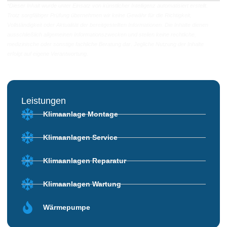
*Dieser Inhalt wurde unter Einsatz von künstlicher Intelligenz automatisiert erstellt.
Trotz sorgfältiger Prüfung übernehmen wir keine Gewähr für die Richtigkeit,
Vollständigkeit oder Aktualität der bereitgestellten Informationen. Die Inhalte dienen
ausschließlich allgemeinen Informationszwecken und stellen keine rechtliche,
medizinische oder sonstige fachliche Beratung dar. Jegliche Nutzung der Inhalte
erfolgt auf eigene Verantwortung.
Leistungen
Klimaanlage Montage
Klimaanlagen Service
Klimaanlagen Reparatur
Klimaanlagen Wartung
Wärmepumpe