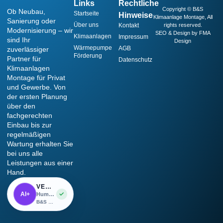
Links
Rechtliche
Copyright © B&S
Ob Neubau,
Startseite
Hinweise
Klimaanlage Montage, All
Sanierung oder
Über uns
Kontakt
rights reserved.
Modernisierung – wir
SEO & Design by FMA
Klimaanlagen
Impressum
sind Ihr
Design
Wärmepumpe
AGB
zuverlässiger
Förderung
Partner für
Datenschutz
Klimaanlagen
Montage für Privat
und Gewerbe. Von
der ersten Planung
über den
fachgerechten
Einbau bis zur
regelmäßigen
Wartung erhalten Sie
bei uns alle
Leistungen aus einer
Hand.
VERIFIED AI ASSISTED
AI+
✓
Human-led work with responsible AI assistance.
B&S Klimaanlage Montage · Verified by VHC