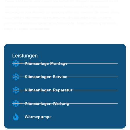
*Dieser Inhalt wurde unter Einsatz von künstlicher Intelligenz automatisiert erstellt.
Trotz sorgfältiger Prüfung übernehmen wir keine Gewähr für die Richtigkeit,
Vollständigkeit oder Aktualität der bereitgestellten Informationen. Die Inhalte dienen
ausschließlich allgemeinen Informationszwecken und stellen keine rechtliche,
medizinische oder sonstige fachliche Beratung dar. Jegliche Nutzung der Inhalte
erfolgt auf eigene Verantwortung.
Leistungen
Klimaanlage Montage
Klimaanlagen Service
Klimaanlagen Reparatur
Klimaanlagen Wartung
Wärmepumpe