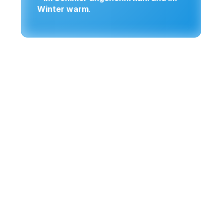
Winter warm
.