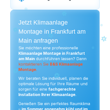
Jetzt Klimaanlage
Montage in Frankfurt am
Main anfragen
Sie möchten eine professionelle
Klimaanlage Montage in Frankfurt
am Main
durchführen lassen? Dann
kontaktieren Sie
B&S Klimaanlage
Montage
.
Wir beraten Sie individuell, planen die
optimale Lösung für Ihre Räume und
sorgen für eine
fachgerechte
Installation Ihrer Klimaanlage
.
Genießen Sie ein perfektes Raumklima
–
im Sommer angenehm kühl und im