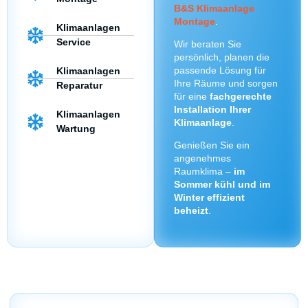
B&S Klimaanlage
Montage
.
Klimaanlagen
Service
Wir beraten Sie
persönlich, planen die
passende Lösung für
Klimaanlagen
Ihre Räume und sorgen
Reparatur
für eine
fachgerechte
Installation Ihrer
Klimaanlagen
Klimaanlage
.
Wartung
Genießen Sie ein
angenehmes
Raumklima –
im
Sommer kühl und im
Winter effizient
beheizt
.