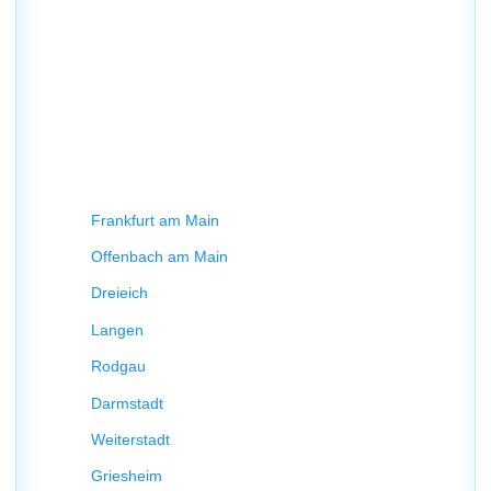
Einzugsgebiete – Klimaanlage
Montage rund um Neu-
Isenburg
Neben
Klimaanlage Montage in Neu-Isenburg
sind wir
auch in vielen umliegenden Städten tätig.
Unsere Einsatzgebiete:
Frankfurt am Main
Offenbach am Main
Dreieich
Langen
Rodgau
Darmstadt
Weiterstadt
Griesheim