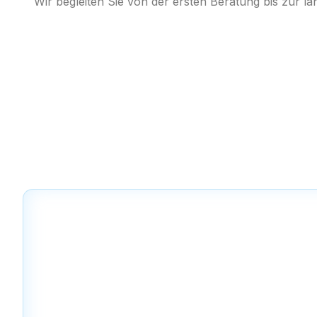
Wir begleiten Sie von der ersten Beratung bis zur la
Einzugsgebiete – Kl
Montage rund um We
Neben
Klimaanlage Montage in Weiterstadt
si