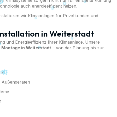
 Klimasysteme sorgen nicht nur für effiziente Kühlung
ologie auch energieeffizient heizen.
nstallieren wir Klimaanlagen für Privatkunden und
stallation in Weiterstadt
stung und Energieeffizienz Ihrer Klimaanlage. Unsere
 Montage in Weiterstadt
– von der Planung bis zur
ge
nd Außengeräten
steme
n