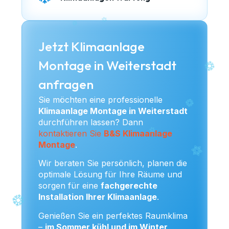
Jetzt Klimaanlage
Montage in Weiterstadt
anfragen
Sie möchten eine professionelle
Klimaanlage Montage in Weiterstadt
durchführen lassen? Dann
kontaktieren Sie
B&S Klimaanlage
Montage
.
Wir beraten Sie persönlich, planen die
optimale Lösung für Ihre Räume und
sorgen für eine
fachgerechte
Installation Ihrer Klimaanlage
.
Genießen Sie ein perfektes Raumklima
–
im Sommer kühl und im Winter