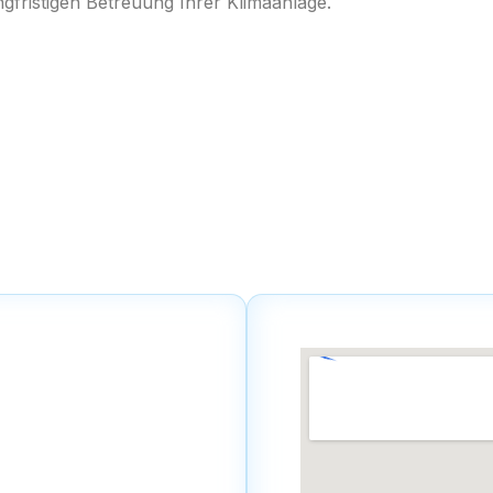
ngfristigen Betreuung Ihrer Klimaanlage.
imaanlage
iterstadt
nd wir auch in vielen