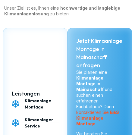
Unser Ziel ist es, Ihnen eine
hochwertige und langlebige
Klimaanlagenlösung
zu bieten.
Jetzt Klimaanlage
Montage in
Mainaschaff
anfragen
Sie planen eine
Klimaanlage
Montage in
Mainaschaff
und
Leistungen
suchen einen
Klimaanlage
erfahrenen
Fachbetrieb? Dann
Montage
kontaktieren Sie
B&S
Klimaanlage
Klimaanlagen
Montage
.
Service
Wir beraten Sie