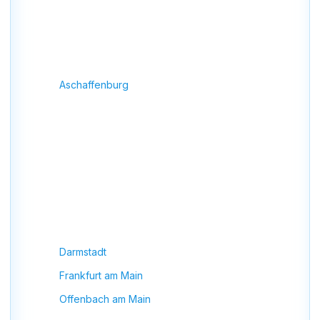
Montage rund um Mainaschaff
Neben
Klimaanlage Montage in Mainaschaff
sind
wir auch in vielen umliegenden Städten tätig.
Unsere Einsatzgebiete:
Aschaffenburg
Stockstadt am Main
Großostheim
Goldbach
Kleinostheim
Hösbach
Bessenbach
Darmstadt
Frankfurt am Main
Offenbach am Main