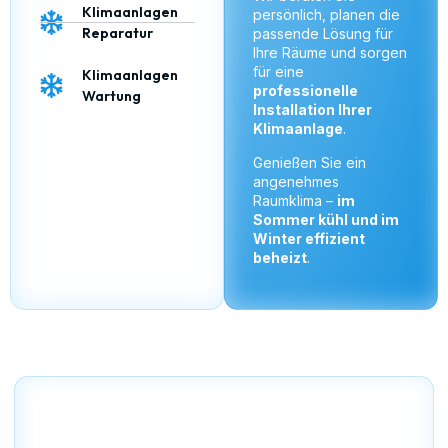
Klimaanlagen
persönlich, planen die
Reparatur
passende Lösung für
Ihre Räume und sorgen
für eine
Klimaanlagen
professionelle
Wartung
Installation Ihrer
Klimaanlage
.
Genießen Sie ein
angenehmes
Raumklima –
im
Sommer kühl und im
Winter effizient
beheizt
.
Einzugsgebiete – Klimaanlage