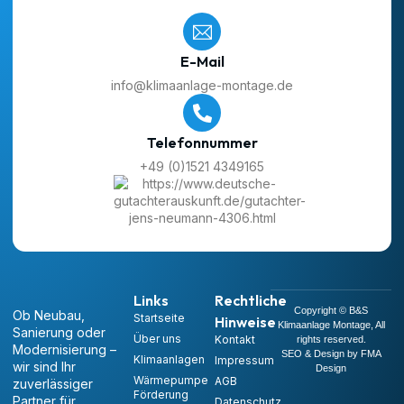
E-Mail
info@klimaanlage-montage.de
Telefonnummer
+49 (0)1521 4349165
Links
Rechtliche
Copyright © B&S
Ob Neubau,
Startseite
Hinweise
Klimaanlage Montage, All
Sanierung oder
Über uns
Kontakt
rights reserved.
Modernisierung –
SEO & Design by FMA
Klimaanlagen
Impressum
wir sind Ihr
Design
Wärmepumpe
AGB
zuverlässiger
Förderung
Partner für
Datenschutz