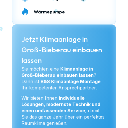
Wärmepumpe
Jetzt Klimaanlage in
Groß-Bieberau einbauen
lassen
Sie möchten eine
Klimaanlage in
Groß-Bieberau einbauen lassen
?
Dann ist
B&S Klimaanlage Montage
Ihr kompetenter Ansprechpartner.
Wir bieten Ihnen
individuelle
Lösungen, modernste Technik und
einen umfassenden Service
, damit
Sie das ganze Jahr über ein perfektes
Raumklima genießen.