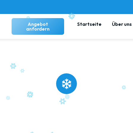
Angebot
Startseite
Über uns
anfordern
limaanlage Montage 
Groß-Bieberau