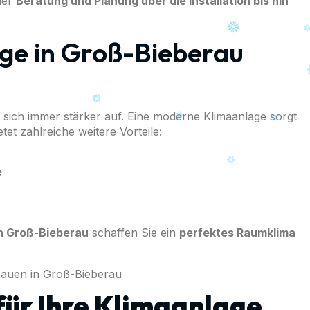
der
Beratung und Planung über die Installation bis hin
ge in Groß-Bieberau
ich immer stärker auf. Eine moderne Klimaanlage sorgt
t zahlreiche weitere Vorteile:
e
in Groß-Bieberau
schaffen Sie ein
perfektes Raumklima
für Ihre Klimaanlage