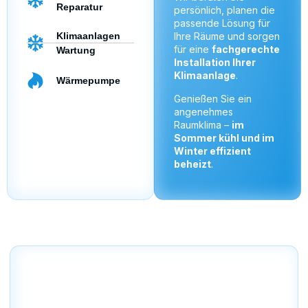
Reparatur
persönlich, planen die
passende Lösung für
Klimaanlagen
Ihre Räume und sorgen
für eine
fachgerechte
Wartung
Installation Ihrer
Klimaanlage
.
Wärmepumpe
Genießen Sie ein
angenehmes
Raumklima –
im
Sommer kühl und im
Winter effizient
beheizt
.
Einzugsgebiete – Klimaanlage
Montage rund um Münster