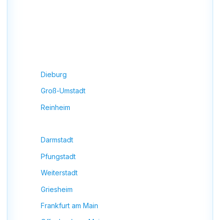
(Hessen)
Neben
Klimaanlage Montage in Münster (Hessen)
sind wir auch in vielen umliegenden Städten und
Gemeinden tätig.
Unsere Einsatzgebiete:
Dieburg
Groß-Umstadt
Reinheim
Roßdorf
Darmstadt
Pfungstadt
Weiterstadt
Griesheim
Frankfurt am Main