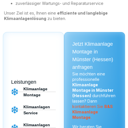
zuverlässiger Wartungs- und Reparaturservice
Unser Ziel ist es, Ihnen eine
effiziente und langlebige
Klimaanlagenlösung
zu bieten.
Jetzt Klimaanlage
Montage in
Münster (Hessen)
anfragen
Sie möchten eine
professionelle
Leistungen
Klimaanlage
Klimaanlage
Montage in Münster
Montage
(Hessen)
durchführen
lassen? Dann
kontaktieren Sie
B&S
Klimaanlagen
Klimaanlage
Service
Montage
.
Klimaanlagen
Wir beraten Sie