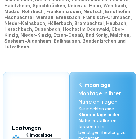
Habitzheim
,
Spachbrücken
,
Ueberau
,
Hahn
,
Wembach
,
Modau
,
Rohrbach
,
Frankenhausen
,
Neutsch
,
Ernsthofen
,
Fischbachtal
,
Wersau
,
Brensbach
,
Fränkisch-Crumbach
,
Nieder-Kainsbach
,
Höllerbach
,
Brombachtal
,
Heubach
,
Hetschbach
,
Dusenbach
,
Höchst im Odenwald
,
Ober-
Kinzig
,
Nieder-Kinzig
,
Etzen-Gesäß
, Bad König,
Malchen
,
Seeheim-Jugenheim
, Balkhausen,
Beedenkirchen
und
Lützelbach
.
Klimaanlage
Montage in Ihrer
Nähe anfragen
Sie möchten eine
Klimaanlage in der
Nähe installieren
lassen
oder
Leistungen
benötigen Beratung zu
Klimaanlage
modernen