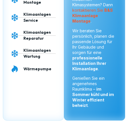
Montage
Klimasystemen? Dann
kontaktieren Sie
B&S
Klimaanlagen
Klimaanlage
Service
Montage
.
Wir beraten Sie
Klimaanlagen
persönlich, planen die
Reparatur
passende Lösung für
Ihr Gebäude und
Klimaanlagen
sorgen für eine
Wartung
professionelle
Installation Ihrer
Klimaanlage
.
Wärmepumpe
Genießen Sie ein
angenehmes
Raumklima –
im
Sommer kühl und im
Winter effizient
beheizt
.