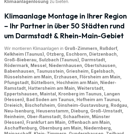
Klimaanlagenlösung
zu bieten.
Klimaanlage Montage in Ihrer Region
– Ihr Partner in über 50 Städten rund
um Darmstadt & Rhein-Main-Gebiet
Wir montieren Klimaanlagen in
Groß-Zimmern
,
Roßdorf
,
Kelkheim (Taunus)
,
Otzberg
, Eschborn,
Dietzenbach
,
Groß-Bieberau
,
Sulzbach (Taunus)
,
Darmstadt
,
Rödermark
,
Messel
,
Niedernhausen
,
Obertshausen
,
Babenhausen
,
Taunusstein
,
Griesheim
,
Egelsbach
,
Rüsselsheim am Main
,
Erzhausen
,
Flörsheim am Main
,
Pfungstadt
,
Büttelborn
,
Hochheim am Main
,
Nieder-
Ramstadt
,
Hattersheim am Main
,
Weiterstadt
,
Eppertshausen
,
Maintal
, Kronberg im Taunus,
Langen
(Hessen)
, Bad Soden am Taunus, Hofheim am Taunus,
Dreieich
, Bischofsheim, Ginsheim-Gustavsburg,
Rodgau
,
Neu-Isenburg
,
Heusenstamm
,
Dieburg
,
Groß-Umstadt
,
Reinheim
,
Ober-Ramstadt
,
Schaafheim
,
Münster
(Hessen)
,
Frankfurt am Main
,
Offenbach am Main
,
Aschaffenburg
,
Obernburg am Main
,
Niedernberg
,
Mainaschaff
,
Klein-Zimmern
,
Gundernhausen
,
Zeilhard
,