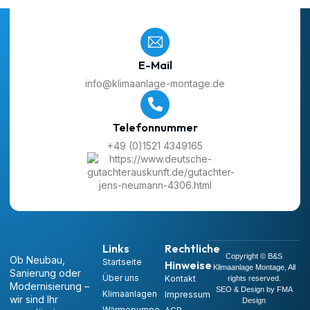
E-Mail
info@klimaanlage-montage.de
Telefonnummer
+49 (0)1521 4349165
Links
Rechtliche
Copyright © B&S
Ob Neubau,
Startseite
Hinweise
Klimaanlage Montage, All
Sanierung oder
Über uns
Kontakt
rights reserved.
Modernisierung –
SEO & Design by FMA
Klimaanlagen
Impressum
wir sind Ihr
Design
Wärmepumpe